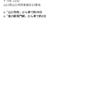
〒759-1232
山口県山口市阿東篠目12番地
◎「山口市街」から車で約30分
◎「道の駅長門峡」から車で約2分