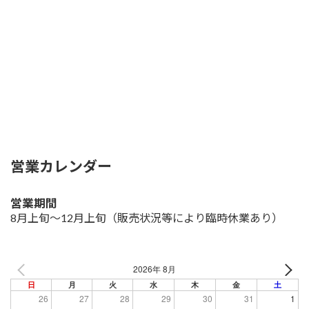
営業カレンダー
営業期間
8月上旬～12月上旬
（販売状況等により臨時休業あり）
2026年 8月
日
月
火
水
木
金
土
26
27
28
29
30
31
1